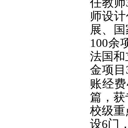
任教师
师设计
展、国
100
余
法国和
金项目
账经费
篇
，
获
校级重
设
6
门